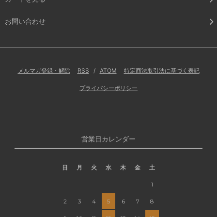
お問い合わせ
メルマガ登録・解除
RSS
/
ATOM
特定商法取引法に基づく表記
プライバシーポリシー
営業日カレンダー
日
月
火
水
木
金
土
1
2
3
4
5
6
7
8