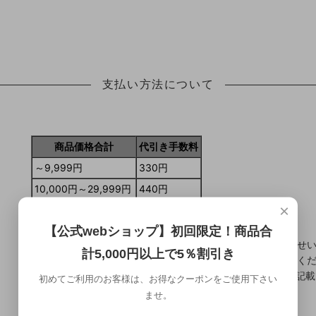
支払い方法について
商品価格合計
代引き手数料
～9,999円
330円
10,000円～29,999円
440円
×
30,000円～99,999円
660円
【公式webショップ】初回限定！商品合
●ご注文後にショップからメールにてお支払い総額をお知らせ
計5,000円以上で5％割引き
●代金は配達された商品のお受け取り時に配送員にお支払いく
●ご依頼主様とお届け先が違う場合、「●●様ご依頼分」と記載
初めてご利用のお客様は、お得なクーポンをご使用下さい
ませ。