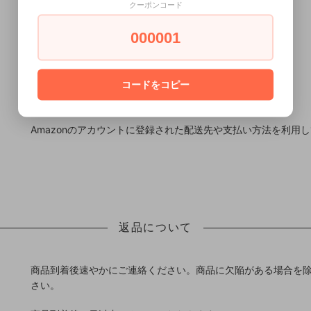
●お支払い状況の確認後、発送手続きが開始いたします。
クーポンコード
八十二長野銀行 諏訪支店
000001
口座：当座 2029874
名義：株式会社信濃屋
コードをコピー
Amazonのアカウントに登録された配送先や支払い方法を利用
返品について
商品到着後速やかにご連絡ください。商品に欠陥がある場合を
さい。