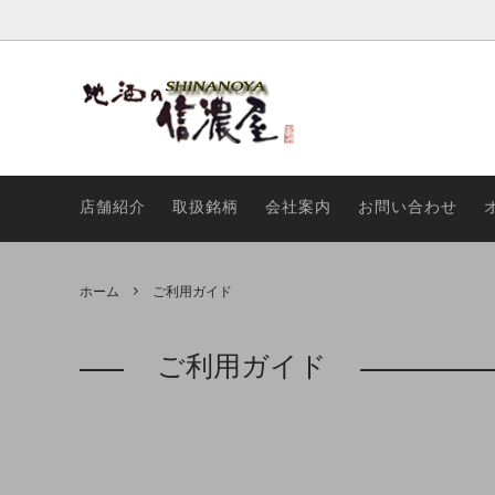
日本酒
季節限定
ワイン
純米大
店舗紹介
取扱銘柄
会社案内
お問い合わせ
ウイスキー
吟醸酒
ジュー
本醸造
雑貨類
おすす
ホーム
ご利用ガイド
ご利用ガイド