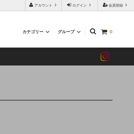
アカウント
ログイン
会員登録
カテゴリー
グループ
0
ビール
純米吟醸
リキュール
普通酒