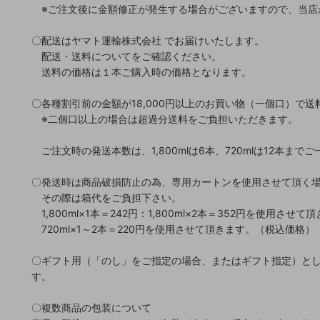
※ご注文後に金額修正が発生する場合がございますので、当店
〇配送はヤマト運輸株式会社 でお届けいたします。
配送・送料についてをご確認ください。
送料の価格は１本ご購入時の価格となります。
〇各種割引前の金額が18,000円以上のお買い物（一個口）で送
※二個口以上の場合は超過分送料をご負担いただきます。
ご注文時の発送本数は、1,800mlは6本、720mlは12本まで
〇発送時は商品破損防止の為、専用カートンを使用させて頂く
その際は箱代をご負担下さい。
1,800ml×1本＝242円：1,800ml×2本＝352円を使用させ
720ml×1～2本＝220円を使用させて頂きます。（税込価格）
〇ギフト用（「のし」をご指定の場合、またはギフト指定）と
す。
〇複数商品の包装について