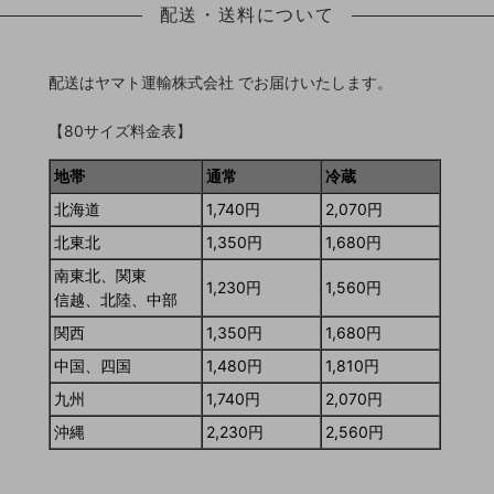
配送・送料について
配送はヤマト運輸株式会社 でお届けいたします。
【80サイズ料金表】
地帯
通常
冷蔵
北海道
1,740円
2,070円
北東北
1,350円
1,680円
南東北、関東
1,230円
1,560円
信越、北陸、中部
関西
1,350円
1,680円
中国、四国
1,480円
1,810円
九州
1,740円
2,070円
沖縄
2,230円
2,560円