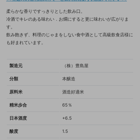
柔らかな香りですっきりとした飲み口。
冷酒でキレのある味わい．お燗にすると更に味わいが広がりま
す。
飲み飽きず、料理のじゃまをしない食中酒として高級飲食店様に
も好まれています。
製造元
（株）豊島屋
分類
本醸造
原料米
酒造好適米
精米歩合
65％
日本酒度
+6.5
酸度
1.5